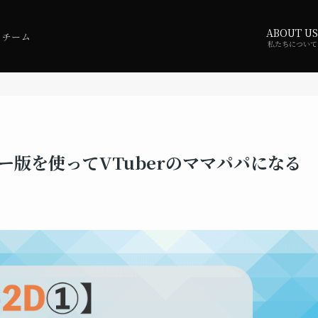
ABOUT US
・チーム
私たちについて
リー版を使ってVTuberのママパパになる